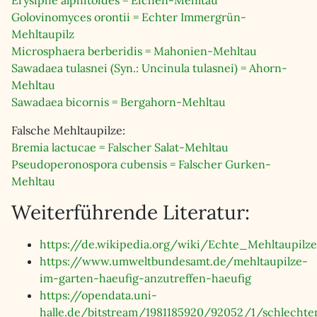
Erysiphe alphitoides = Eichen-Mehltau
Golovinomyces orontii = Echter Immergrün-
Mehltaupilz
Microsphaera berberidis = Mahonien-Mehltau
Sawadaea tulasnei (Syn.: Uncinula tulasnei) = Ahorn-
Mehltau
Sawadaea bicornis = Bergahorn-Mehltau
Falsche Mehltaupilze:
Bremia lactucae = Falscher Salat-Mehltau
Pseudoperonospora cubensis = Falscher Gurken-
Mehltau
Weiterführende Literatur:
https://de.wikipedia.org/wiki/Echte_Mehltaupilze
https://www.umweltbundesamt.de/mehltaupilze-
im-garten-haeufig-anzutreffen-haeufig
https://opendata.uni-
halle.de/bitstream/1981185920/92052/1/schlechte