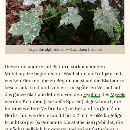
Erysiphe alphitoides -- Sawadaea tulasnei
Diese und andere auf Blättern vorkommenden
Mehltaupilze beginnen ihr Wachstum im Frühjahr mit
weißen Flecken, die zu Beginn meist auf die Blattadern
beschränkt sind und sich erst im späteren Verlauf auf
das ganze Blatt ausdehnen. Von den
Hyphen
des
Myzels
werden Konidien (asexuelle Sporen) abgeschnürt, die
für eine weitere Verbreitung im Bestand sorgen. Zum
Herbst hin werden etwa 0,1 bis 0,2 mm große kugelige
Fruchtkörper (sogenannte
Kleistothecien
) gebildet, die
zunächst gelblich bis orange und später fast schwarz