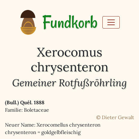
Fundkorb
Xerocomus
chrysenteron
Gemeiner Rotfußröhrling
(Bull.) Quél. 1888
Familie: Boletaceae
© Dieter Gewalt
Neuer Name: Xerocomellus chrysenteron
chrysenteron = goldgelbfleischig