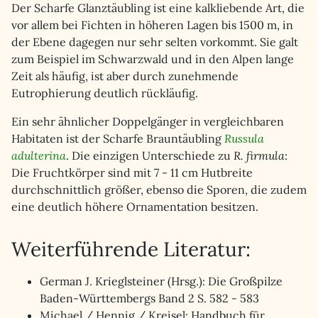
Der Scharfe Glanztäubling ist eine kalkliebende Art, die
vor allem bei Fichten in höheren Lagen bis 1500 m, in
der Ebene dagegen nur sehr selten vorkommt. Sie galt
zum Beispiel im Schwarzwald und in den Alpen lange
Zeit als häufig, ist aber durch zunehmende
Eutrophierung deutlich rückläufig.
Ein sehr ähnlicher Doppelgänger in vergleichbaren
Habitaten ist der Scharfe Brauntäubling
Russula
adulterina
. Die einzigen Unterschiede zu
R. firmula
:
Die Fruchtkörper sind mit 7 - 11 cm Hutbreite
durchschnittlich größer, ebenso die Sporen, die zudem
eine deutlich höhere Ornamentation besitzen.
Weiterführende Literatur:
German J. Krieglsteiner (Hrsg.): Die Großpilze
Baden-Württembergs Band 2 S. 582 - 583
Michael / Hennig / Kreisel: Handbuch für