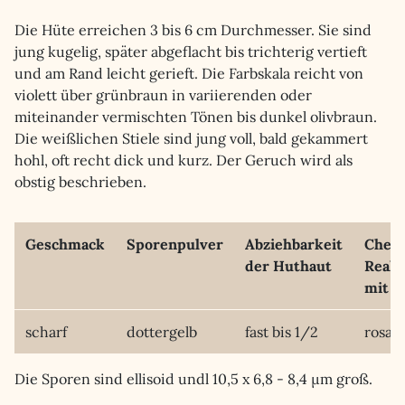
Die Hüte erreichen 3 bis 6 cm Durchmesser. Sie sind
jung kugelig, später abgeflacht bis trichterig vertieft
und am Rand leicht gerieft. Die Farbskala reicht von
violett über grünbraun in variierenden oder
miteinander vermischten Tönen bis dunkel olivbraun.
Die weißlichen Stiele sind jung voll, bald gekammert
hohl, oft recht dick und kurz. Der Geruch wird als
obstig beschrieben.
Geschmack
Sporenpulver
Abziehbarkeit
Chem
der Huthaut
Reakt
mit F
scharf
dottergelb
fast bis 1/2
rosa
Die Sporen sind ellisoid undl 10,5 x 6,8 - 8,4 µm groß.