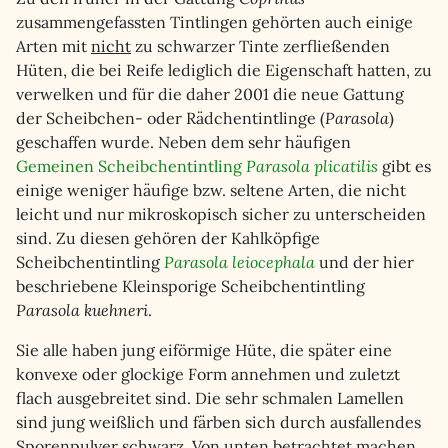
zusammengefassten Tintlingen gehörten auch einige
Arten mit
nicht
zu schwarzer Tinte zerfließenden
Hüten, die bei Reife lediglich die Eigenschaft hatten, zu
verwelken und für die daher 2001 die neue Gattung
der Scheibchen- oder Rädchentintlinge (
Parasola
)
geschaffen wurde. Neben dem sehr häufigen
Gemeinen Scheibchentintling
Parasola plicatilis
gibt es
einige weniger häufige bzw. seltene Arten, die nicht
leicht und nur mikroskopisch sicher zu unterscheiden
sind. Zu diesen gehören der Kahlköpfige
Scheibchentintling
Parasola leiocephala
und der hier
beschriebene Kleinsporige Scheibchentintling
Parasola kuehneri
.
Sie alle haben jung eiförmige Hüte, die später eine
konvexe oder glockige Form annehmen und zuletzt
flach ausgebreitet sind. Die sehr schmalen Lamellen
sind jung weißlich und färben sich durch ausfallendes
Sporenpulver schwarz. Von unten betrachtet machen