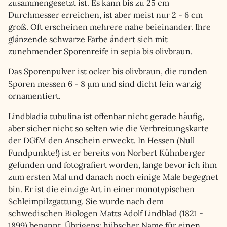
zusammengesetzt ist. Es kann bis zu 25 cm
Durchmesser erreichen, ist aber meist nur 2 - 6 cm
groß. Oft erscheinen mehrere nahe beieinander. Ihre
glänzende schwarze Farbe ändert sich mit
zunehmender Sporenreife in sepia bis olivbraun.
Das Sporenpulver ist ocker bis olivbraun, die runden
Sporen messen 6 - 8 µm und sind dicht fein warzig
ornamentiert.
Lindbladia tubulina ist offenbar nicht gerade häufig,
aber sicher nicht so selten wie die Verbreitungskarte
der DGfM den Anschein erweckt. In Hessen (Null
Fundpunkte!) ist er bereits von Norbert Kühnberger
gefunden und fotografiert worden, lange bevor ich ihm
zum ersten Mal und danach noch einige Male begegnet
bin. Er ist die einzige Art in einer monotypischen
Schleimpilzgattung. Sie wurde nach dem
schwedischen Biologen Matts Adolf Lindblad (1821 -
1899) benannt. Übrigens: hübscher Name für einen