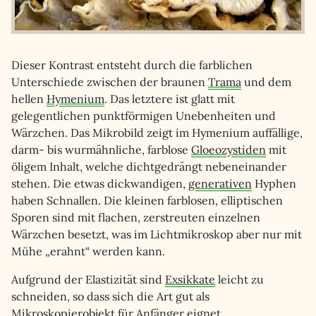
Dieser Kontrast entsteht durch die farblichen
Unterschiede zwischen der braunen
Trama
und dem
hellen
Hymenium
. Das letztere ist glatt mit
gelegentlichen punktförmigen Unebenheiten und
Wärzchen. Das Mikrobild zeigt im Hymenium auffällige,
darm- bis wurmähnliche, farblose
Gloeozystiden
mit
öligem Inhalt, welche dichtgedrängt nebeneinander
stehen. Die etwas dickwandigen,
generativen
Hyphen
haben Schnallen. Die kleinen farblosen, elliptischen
Sporen sind mit flachen, zerstreuten einzelnen
Wärzchen besetzt, was im Lichtmikroskop aber nur mit
Mühe „erahnt“ werden kann.
Aufgrund der Elastizität sind
Exsikkate
leicht zu
schneiden, so dass sich die Art gut als
Mikroskopierobjekt für Anfänger eignet.