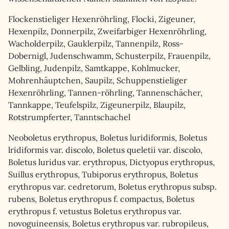
Flockenstieliger Hexenröhrling, Flocki, Zigeuner,
Hexenpilz, Donnerpilz, Zweifarbiger Hexenröhrling,
Wacholderpilz, Gauklerpilz, Tannenpilz, Ross-
Dobernigl, Judenschwamm, Schusterpilz, Frauenpilz,
Gelbling, Judenpilz, Samtkappe, Kohlmucker,
Mohrenhäuptchen, Saupilz, Schuppenstieliger
Hexenröhrling, Tannen-röhrling, Tannenschächer,
Tannkappe, Teufelspilz, Zigeunerpilz, Blaupilz,
Rotstrumpferter, Tanntschachel
Neoboletus erythropus, Boletus luridiformis, Boletus
lridiformis var. discolo, Boletus queletii var. discolo,
Boletus luridus var. erythropus, Dictyopus erythropus,
Suillus erythropus, Tubiporus erythropus, Boletus
erythropus var. cedretorum, Boletus erythropus subsp.
rubens, Boletus erythropus f. compactus, Boletus
erythropus f. vetustus Boletus erythropus var.
novoguineensis, Boletus erythropus var. rubropileus,