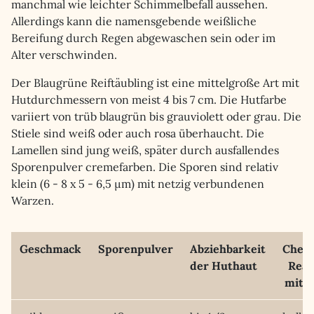
manchmal wie leichter Schimmelbefall aussehen.
Allerdings kann die namensgebende weißliche
Bereifung durch Regen abgewaschen sein oder im
Alter verschwinden.
Der Blaugrüne Reiftäubling ist eine mittelgroße Art mit
Hutdurchmessern von meist 4 bis 7 cm. Die Hutfarbe
variiert von trüb blaugrün bis grauviolett oder grau. Die
Stiele sind weiß oder auch rosa überhaucht. Die
Lamellen sind jung weiß, später durch ausfallendes
Sporenpulver cremefarben. Die Sporen sind relativ
klein (6 - 8 x 5 - 6,5 µm) mit netzig verbundenen
Warzen.
Geschmack
Sporenpulver
Abziehbarkeit
Chem
der Huthaut
Reak
mit 