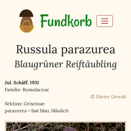
Fundkorb
Russula parazurea
Blaugrüner Reiftäubling
Jul. Schäff. 1931
Familie: Russulaceae
© Dieter Gewalt
Sektion: Griseinae
parazurea = fast blau, bläulich