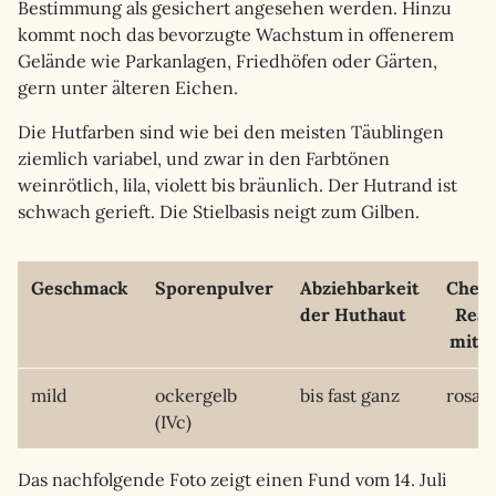
Bestimmung als gesichert angesehen werden. Hinzu
kommt noch das bevorzugte Wachstum in offenerem
Gelände wie Parkanlagen, Friedhöfen oder Gärten,
gern unter älteren Eichen.
Die Hutfarben sind wie bei den meisten Täublingen
ziemlich variabel, und zwar in den Farbtönen
weinrötlich, lila, violett bis bräunlich. Der Hutrand ist
schwach gerieft. Die Stielbasis neigt zum Gilben.
Geschmack
Sporenpulver
Abziehbarkeit
Chem
der Huthaut
Reak
mit 
mild
ockergelb
bis fast ganz
rosa
(IVc)
Das nachfolgende Foto zeigt einen Fund vom 14. Juli