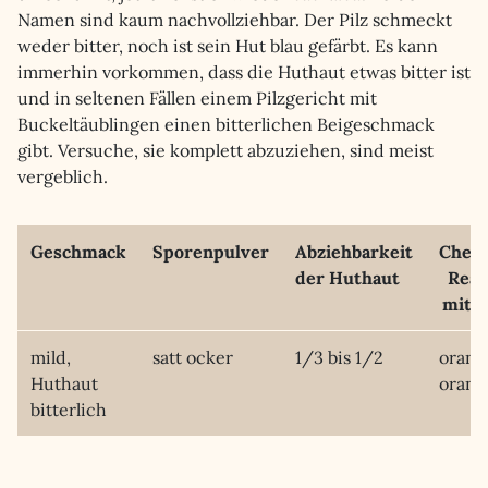
Namen sind kaum nachvollziehbar. Der Pilz schmeckt
weder bitter, noch ist sein Hut blau gefärbt. Es kann
immerhin vorkommen, dass die Huthaut etwas bitter ist
und in seltenen Fällen einem Pilzgericht mit
Buckeltäublingen einen bitterlichen Beigeschmack
gibt. Versuche, sie komplett abzuziehen, sind meist
vergeblich.
Geschmack
Sporenpulver
Abziehbarkeit
Chem
der Huthaut
Reak
mit 
mild,
satt ocker
1/3 bis 1/2
orang
Huthaut
orang
bitterlich