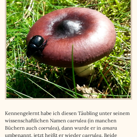
Kennengelernt habe ich diesen Täubling unter seinem
wissenschaftlichen Namen
caerulea
(in manchen
Büchern auch
coerulea
), dann wurde er in
amara
umbenannt, jetzt heißt er wieder
caerulea
. Beide