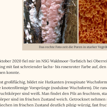
Das rechte Foto zeit die Poren in starker Vegr
ktober 2020 fiel mir im NSG Waldmoor-Torfstich bei Ober
ing mit fast schreiender lachs- bis rosenroter Farbe auf, den
en konnte.
st großflächig, bildet nie Hutkanten (resupinate Wuchsform)
e knotenförmige Vorsprünge (nodulose Wuchsform). Die ra
ruchtkörper sind weiß. Man findet den Pilz an feuchtem, sta
örper sind im frischen Zustand weich. Getrocknet nehmen s
riechen im frischen Zustand deutlich pilzig-würzig, fast fruc