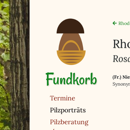
Rhod
Rh
Ros
Fundkorb
(Fr.) Ni
Synonym
Termine
(ausgewählt)
Pilzporträts
Pilzberatung