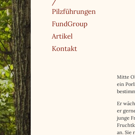
/
Pilzführungen
FundGroup
Artikel
Kontakt
Mitte O
ein Porl
bestimm
Er wäch
er gern
junge F
Fruchtk
an. Sie 