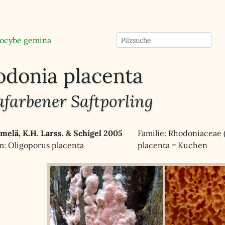
ocybe gemina
odonia placenta
afarbener Saftporling
emelä, K.H. Larss. & Schigel 2005
Familie: Rhodoniaceae 
: Oligoporus placenta
placenta = Kuchen