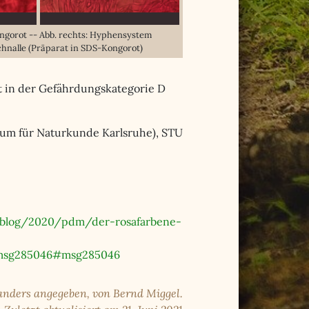
 Kongorot -- Abb. rechts: Hyphensystem
chnalle (Präparat in SDS-Kongorot)
rt in der Gefährdungskategorie D
seum für Naturkunde Karlsruhe), STU
/blog/2020/pdm/der-rosafarbene-
.msg285046#msg285046
 anders angegeben, von Bernd Miggel.