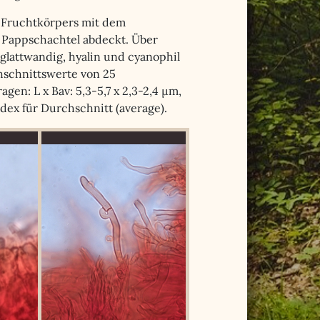
s Fruchtkörpers mit dem
r Pappschachtel abdeckt. Über
, glattwandig, hyalin und cyanophil
chschnittswerte von 25
en: L x Bav: 5,3-5,7 x 2,3-2,4 µm,
ndex für Durchschnitt (average).