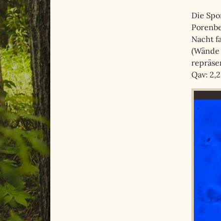
Die Spo
Porenbe
Nacht fa
(Wände 
repräsen
Qav: 2,2