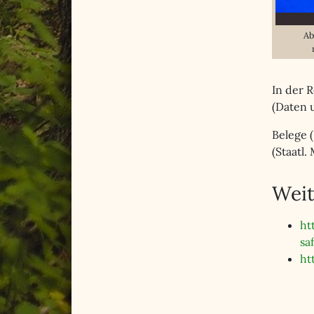
Ab
In der R
(Daten u
Belege 
(Staatl
Weit
ht
sa
ht