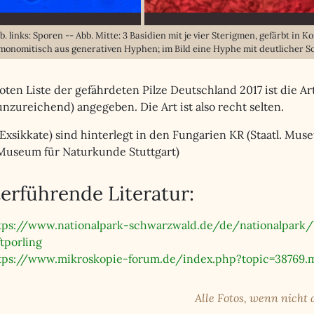
b. links: Sporen -- Abb. Mitte: 3 Basidien mit je vier Sterigmen, gefärbt in
monomitisch aus generativen Hyphen; im Bild eine Hyphe mit deutlicher S
oten Liste der gefährdeten Pilze Deutschland 2017 ist die A
nzureichend) angegeben. Die Art ist also recht selten.
(Exsikkate) sind hinterlegt in den Fungarien KR (Staatl. Mu
. Museum für Naturkunde Stuttgart)
erführende Literatur:
tps://www.nationalpark-schwarzwald.de/de/nationalpark
ftporling
tps://www.mikroskopie-forum.de/index.php?topic=38769
Alle Fotos, wenn nicht