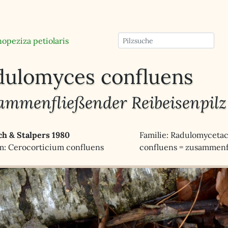
opeziza petiolaris
dulomyces confluens
ammenfließender Reibeisenpilz
ich & Stalpers 1980
Familie: Radulomyceta
: Cerocorticium confluens
confluens = zusammen