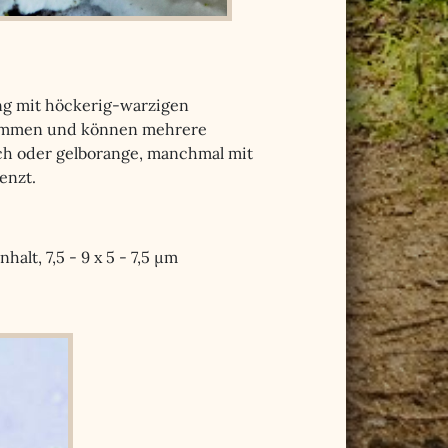
ng mit höckerig-warzigen
usammen und können mehrere
ch oder gelborange, manchmal mit
enzt.
halt, 7,5 - 9 x 5 - 7,5 µm