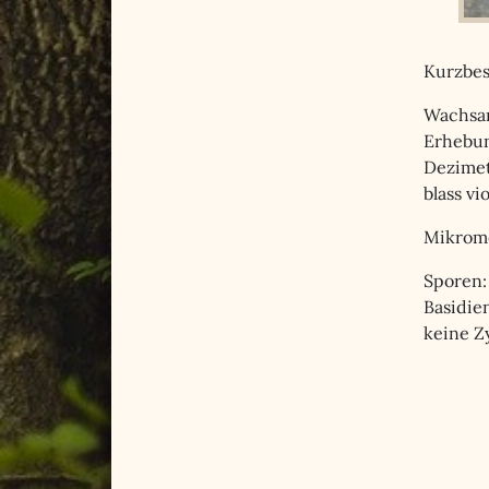
Kurzbes
Wachsar
Erhebun
Dezimet
blass v
Mikrom
Sporen: 
Basidien
keine Z