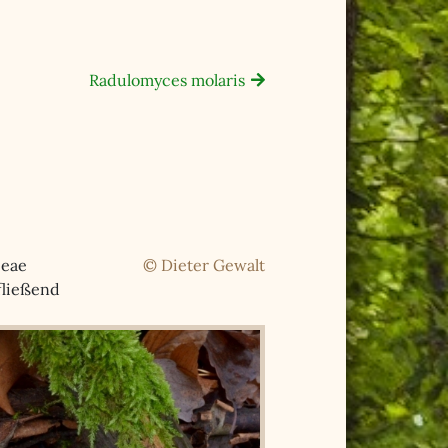
Radulomyces molaris
ceae
© Dieter Gewalt
fließend