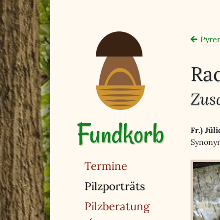
Pyren
Ra
Zus
Fundkorb
Fr.) Jül
Synonym
Termine
(ausgewählt)
Pilzporträts
Pilzberatung