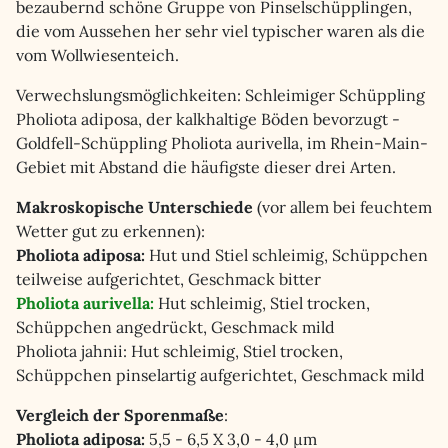
bezaubernd schöne Gruppe von Pinselschüpplingen,
die vom Aussehen her sehr viel typischer waren als die
vom Wollwiesenteich.
Verwechslungsmöglichkeiten: Schleimiger Schüppling
Pholiota adiposa, der kalkhaltige Böden bevorzugt -
Goldfell-Schüppling Pholiota aurivella, im Rhein-Main-
Gebiet mit Abstand die häufigste dieser drei Arten.
Makroskopische Unterschiede
(vor allem bei feuchtem
Wetter gut zu erkennen):
Pholiota adiposa:
Hut und Stiel schleimig, Schüppchen
teilweise aufgerichtet, Geschmack bitter
Pholiota aurivella:
Hut schleimig, Stiel trocken,
Schüppchen angedrückt, Geschmack mild
Pholiota jahnii: Hut schleimig, Stiel trocken,
Schüppchen pinselartig aufgerichtet, Geschmack mild
Vergleich der Sporenmaße
:
Pholiota adiposa:
5,5 - 6,5 X 3,0 - 4,0 µm