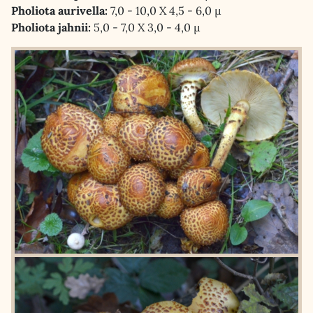
Pholiota aurivella:
7,0 - 10,0 X 4,5 - 6,0 µ
Pholiota jahnii:
5,0 - 7,0 X 3,0 - 4,0 µ