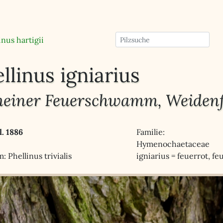
inus hartigii
llinus igniarius
einer Feuerschwamm, Weide
l. 1886
Familie:
Hymenochaetaceae
 Phellinus trivialis
igniarius = feuerrot, fe