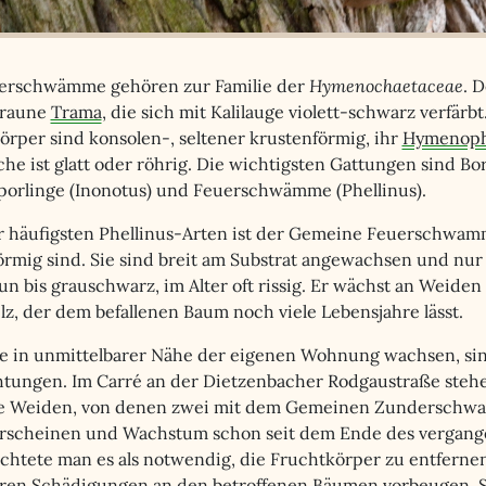
erschwämme gehören zur Familie der
Hymenochaetaceae
. 
 braune
Trama
, die sich mit Kalilauge violett-schwarz verfärb
örper sind konsolen-, seltener krustenförmig, ihr
Hymenop
che ist glatt oder röhrig. Die wichtigsten Gattungen sind 
rporlinge (Inonotus) und Feuerschwämme (Phellinus).
r häufigsten Phellinus-Arten ist der Gemeine Feuerschwam
örmig sind. Sie sind breit am Substrat angewachsen und nur 
n bis grauschwarz, im Alter oft rissig. Er wächst an Weiden
lz, der dem befallenen Baum noch viele Lebensjahre lässt.
die in unmittelbarer Nähe der eigenen Wohnung wachsen, sin
tungen. Im Carré an der Dietzenbacher Rodgaustraße stehe
 Weiden, von denen zwei mit dem Gemeinen Zunderschwam
rscheinen und Wachstum schon seit dem Ende des vergang
achtete man es als notwendig, die Fruchtkörper zu entferne
ären Schädigungen an den betroffenen Bäumen vorbeugen. 