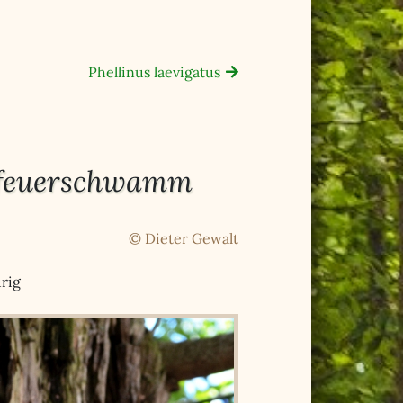
Phellinus laevigatus
nfeuerschwamm
© Dieter Gewalt
urig