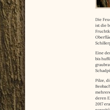
Die Feu
ist die
Fruchtk
Oberflä
Schille
Eine de
bis huff
graubrau
Schadpi
Pilze, 
Beobach
mehrere
deren E
2017 er
parasit