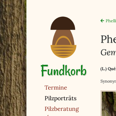
Phell
Phe
Gem
Fundkorb
(L.) Qué
Synonym:
Termine
(ausgewählt)
Pilzporträts
Pilzberatung