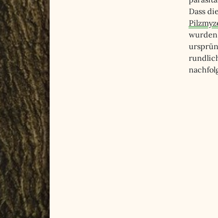
Dass di
Pilzmyz
wurden 
ursprün
rundlic
nachfol