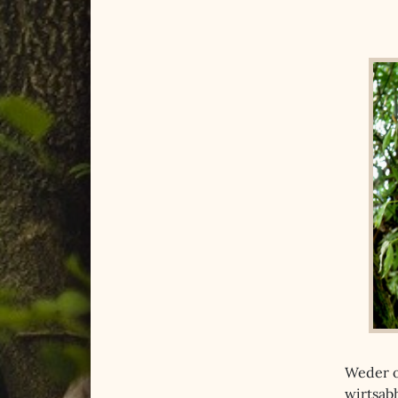
Weder o
wirtsab