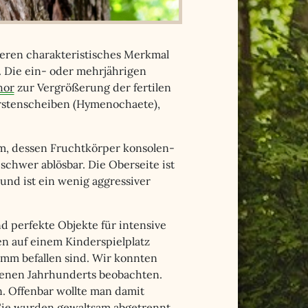
Deren charakteristisches Merkmal
t. Die ein- oder mehrjährigen
hor
zur Vergrößerung der fertilen
Borstenscheiben (Hymenochaete),
m, dessen Fruchtkörper konsolen-
schwer ablösbar. Die Oberseite ist
 und ist ein wenig aggressiver
d perfekte Objekte für intensive
n auf einem Kinderspielplatz
m befallen sind. Wir konnten
enen Jahrhunderts beobachten.
n. Offenbar wollte man damit
Sie wurden gewaltsam abgetrennt.