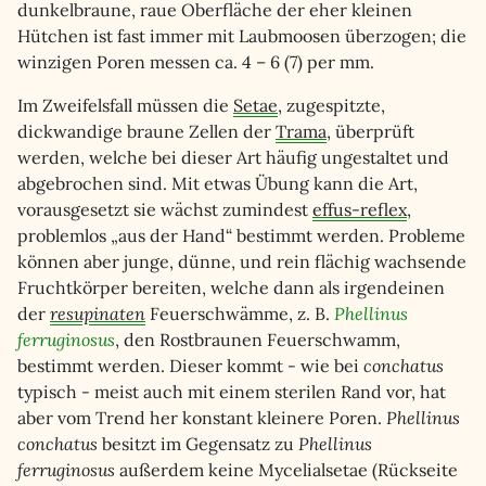
dunkelbraune, raue Oberfläche der eher kleinen
Hütchen ist fast immer mit Laubmoosen überzogen; die
winzigen Poren messen ca. 4 – 6 (7) per mm.
Im Zweifelsfall müssen die
Setae
, zugespitzte,
dickwandige braune Zellen der
Trama
, überprüft
werden, welche bei dieser Art häufig ungestaltet und
abgebrochen sind. Mit etwas Übung kann die Art,
vorausgesetzt sie wächst zumindest
effus-reflex
,
problemlos „aus der Hand“ bestimmt werden. Probleme
können aber junge, dünne, und rein flächig wachsende
Fruchtkörper bereiten, welche dann als irgendeinen
der
resupinaten
Feuerschwämme, z. B.
Phellinus
ferruginosus
, den Rostbraunen Feuerschwamm,
bestimmt werden. Dieser kommt - wie bei
conchatus
typisch - meist auch mit einem sterilen Rand vor, hat
aber vom Trend her konstant kleinere Poren.
Phellinus
conchatus
besitzt im Gegensatz zu
Phellinus
ferruginosus
außerdem keine Mycelialsetae (Rückseite