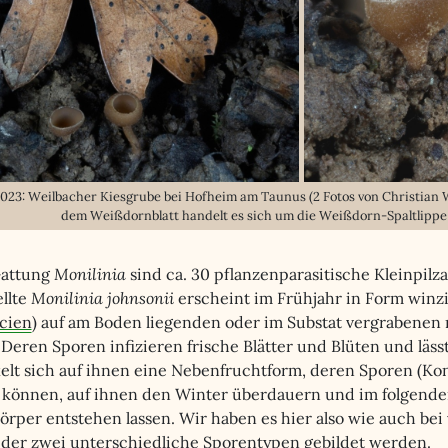
2023: Weilbacher Kiesgrube bei Hofheim am Taunus (2 Fotos von Christian 
dem Weißdornblatt handelt es sich um die Weißdorn-Spaltlippe
Gattung
Monilinia
sind ca. 30 pflanzenparasitische Kleinpilz
ellte
Monilinia johnsonii
erscheint im Frühjahr in Form winz
cien
) auf am Boden liegenden oder im Substat vergrabenen
 Deren Sporen infizieren frische Blätter und Blüten und läss
elt sich auf ihnen eine Nebenfruchtform, deren Sporen (Ko
n können, auf ihnen den Winter überdauern und im folgend
rper entstehen lassen. Wir haben es hier also wie auch bei 
i der zwei unterschiedliche Sporentypen gebildet werden.