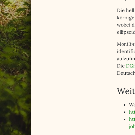
Die hel
körnige
wobei di
ellipsoi
Monilini
identifi
aufzufi
Die
DGf
Deutsch
Weit
Wo
ht
ht
jo