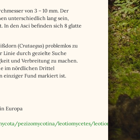
rchmesser von 3 – 10 mm. Der
en unterschiedlich lang sein,
 In den Asci befinden sich 8 glatte
ißdorn (
Crataegus
) problemlos zu
er Linie durch gezielte Suche
igkeit und Verbreitung zu machen.
e im nördlichen Drittel
einziger Fund markiert ist.
 in Europa
mycota/pezizomycotina/leotiomycetes/leotiomycetidae/helo