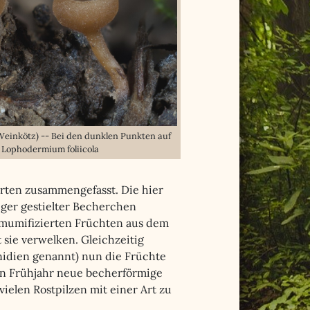
Weinkötz) -- Bei den dunklen Punkten auf
 Lophodermium foliicola
arten zusammengefasst. Die hier
iger gestielter Becherchen
 mumifizierten Früchten aus dem
t sie verwelken. Gleichzeitig
nidien genannt) nun die Früchte
en Frühjahr neue becherförmige
vielen Rostpilzen mit einer Art zu