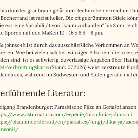
l bis dunkler graubraun gefärbten Becherchen erreichen Du
 Becherrand ist meist heller. Die oft gekrümmten Stiele könn
e extreme Variabilität von „kaum vorhanden“ bis 2 cm reicht.
de Sporen mit den Maßen 12 - 16 x 6,5 – 8 µm.
a johnsonii
ist durch das ausschließliche Vorkommen an We
zieren. Wie bei vielen solcher winziger Pilzchen, die in erst
nden sind, ist es schwierig, zuverlässige Angaben über Häuf
M-Verbreitungskarte
(Stand: 07.2026) weist zerstreute Fund
lands aus, während im Südwesten und Süden gerade mal ein 
erführende Literatur:
lfgang Brandenburger: Parasitische Pilze an Gefäßpflanzen
tps://www.asturnatura.com/especie/monilinia-johnsonii
tps://bladmineerders.nl/en/parasites/fungi/dikarya/asco
hnsonii/