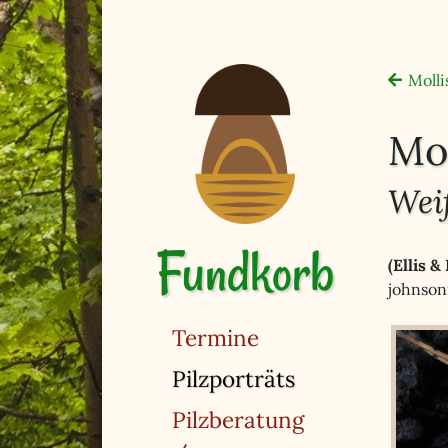
Molli
Mon
Wei
Fundkorb
(Ellis &
johnson
Termine
(ausgewählt)
Pilzporträts
Pilzberatung