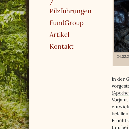
/
Pilzführungen
FundGroup
Artikel
Kontakt
24.03.
In der 
vorgest
(
Apothe
Vorjahr.
entwick
befalle
Fruchtkö
tun, be