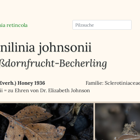
sia retincola
ilinia johnsonii
ßdornfrucht-Becherling
 Everh.) Honey 1936
Familie: Sclerotiniacea
ii = zu Ehren von Dr. Elizabeth Johnson