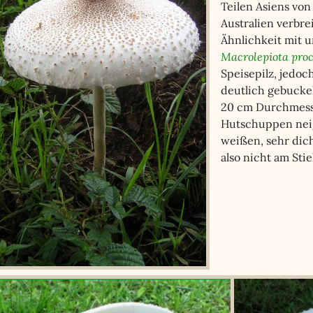
Teilen Asiens von
Australien verbrei
Ähnlichkeit mit
Macrolepiota pro
Speisepilz, jedoch
deutlich gebuckel
20 cm Durchmesse
Hutschuppen neig
weißen, sehr dich
also nicht am Sti