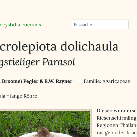
ocystidia cucumis
rolepiota dolichaula
stieliger Parasol
& Broome) Pegler & R.W. Rayner
Familie: Agaricaceae
ula = lange Röhre
Diesen wundersch
Riesenschirmling 
Regionen Thailand
rasigen oder krau