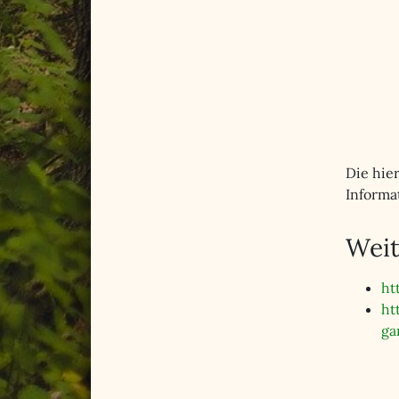
Die hie
Informa
Weit
ht
ht
ga