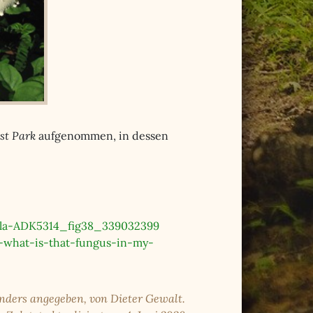
st Park
aufgenommen, in dessen
aula-ADK5314_fig38_339032399
i-what-is-that-fungus-in-my-
anders angegeben, von Dieter Gewalt.