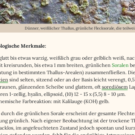
Dünner, weißlicher Thallus, grünliche Flecksorale, die teil
logische Merkmale:
glatt bis etwas warzig, weißlich grau oder gelblich weiß, na
it kreisrunden, bis etwa 1 mm breiten, grünlichen
Soralen
be
tung in bestimmten Thallus-Arealen) zusammenfließen. Die 
cien
sind selten, sitzend oder an der Basis leicht verengt, 0,5
braunen, glänzenden Scheibe und glattem, oft
sorediösem
La
n 1-zellig, hyalin, ellipsoid, (10) 12 - 15 x (5,5) 8 - 10 µm.
emische Farbreaktion: mit Kalilauge (KOH) gelb.
 durch die grünlichen Sorale erscheint der gesamte Flecht
ung grünlich. Nach eigener Beobachtung ist der trockene T
cklos, im angefeuchteten Zustand jedoch spontan und kurzz