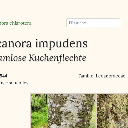
ora chlarotera
canora impudens
amlose Kuchenflechte
1944
Familie: Lecanoraceae
s = schamlos