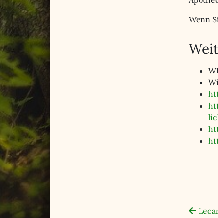
Apothec
Wenn Si
Weit
WI
Wi
ht
ht
li
ht
ht
Lecan