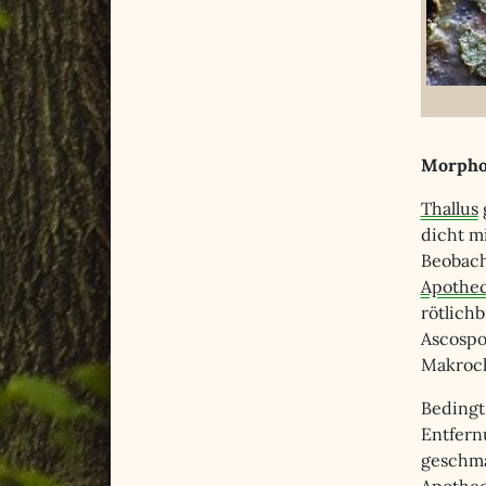
Morpho
Thallus
dicht m
Beobach
Apothe
rötlich
Ascospore
Makroch
Bedingt
Entfern
geschma