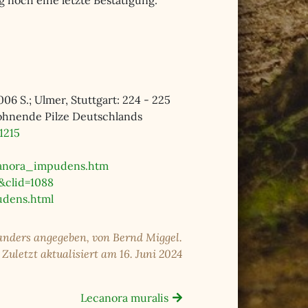
 noch eine letzte Bestätigung.
06 S.; Ulmer, Stuttgart: 224 - 225
ewohnende Pilze Deutschlands
1215
anora_impudens.htm
&clid=1088
udens.html
 anders angegeben, von Bernd Miggel.
Zuletzt aktualisiert am 16. Juni 2024
Lecanora muralis