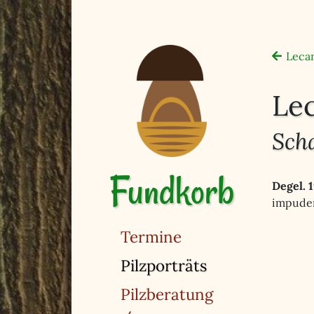
Lecan
Le
Sch
Fundkorb
Degel. 
impuden
Termine
(ausgewählt)
Pilzporträts
Pilzberatung