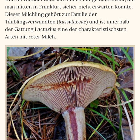
man mitten in Frankfurt sicher nicht erwarten konnte.
Dieser Milchling gehört zur Familie der
Täublingsverwandten (
Russulaceae
) und ist innerhalb
der Gattung
Lactarius
eine der charakteristischsten
Arten mit roter Milch.