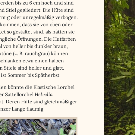
werden bis zu 6 cm hoch und sind
nd Stiel gegliedert. Die Hüte sind
förmig oder unregelmäßig verbogen.
rkommen, dass sie von oben oder
et so gestaltet sind, als hätten sie
ängliche Öffnungen. Die Hutfarben
l von heller bis dunkler braun,
töne (z. B. rauchgrau) können
chlanken etwa einen halben
Stiele sind heller und glatt.
ist Sommer bis Spätherbst.
en könnte die Elastische Lorchel
r Sattellorchel
Helvella
mt. Deren Hüte sind gleichmäßiger
ganzer Länge flaumig.