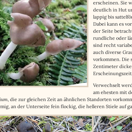
erscheinen. Sie 
deutlich in Hut u
lappig bis sattel
Dabei kann es vo
der Seite betracht
rundliche oder l
sind recht variabe
auch diverse Grau
vorkommen. Die s
Zentimeter dicken 
Erscheinungszeit 
Verwechselt werd
am ehesten mit de
ium
, die zur gleichen Zeit an ähnlichen Standorten vorkom
rmig, an der Unterseite fein flockig, die helleren Stiele auf 