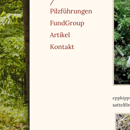
/
Pilzführungen
FundGroup
Artikel
Kontakt
epphipp
sattelfö