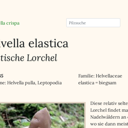
lla crispa
vella elastica
tische Lorchel
85
Familie: Helvellaceae
e: Helvella pulla, Leptopodia
elastica = biegsam
Diese relativ selt
Lorchel findet ma
Nadelwäldern an 
wo sie dann meis