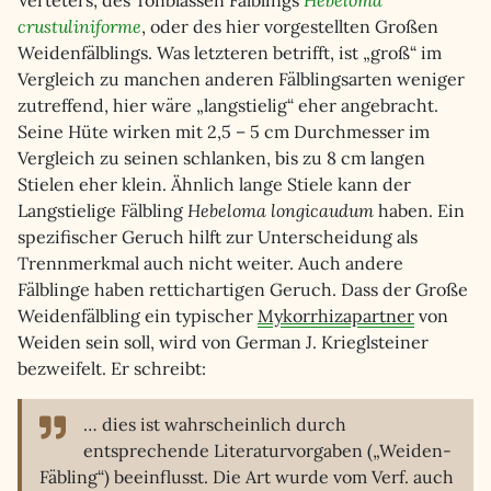
Verteters, des Tonblassen Fälblings
Hebeloma
crustuliniforme
, oder des hier vorgestellten Großen
Weidenfälblings. Was letzteren betrifft, ist „groß“ im
Vergleich zu manchen anderen Fälblingsarten weniger
zutreffend, hier wäre „langstielig“ eher angebracht.
Seine Hüte wirken mit 2,5 – 5 cm Durchmesser im
Vergleich zu seinen schlanken, bis zu 8 cm langen
Stielen eher klein. Ähnlich lange Stiele kann der
Langstielige Fälbling
Hebeloma longicaudum
haben. Ein
spezifischer Geruch hilft zur Unterscheidung als
Trennmerkmal auch nicht weiter. Auch andere
Fälblinge haben rettichartigen Geruch. Dass der Große
Weidenfälbling ein typischer
Mykorrhizapartner
von
Weiden sein soll, wird von German J. Krieglsteiner
bezweifelt. Er schreibt:
… dies ist wahrscheinlich durch
entsprechende Literaturvorgaben („Weiden-
Fäbling“) beeinflusst. Die Art wurde vom Verf. auch