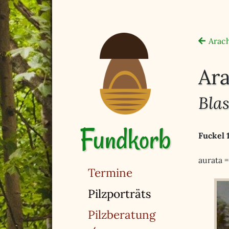
Arac
Ara
Bla
Fundkorb
Fuckel 
aurata =
Termine
(ausgewählt)
Pilzporträts
Pilzberatung