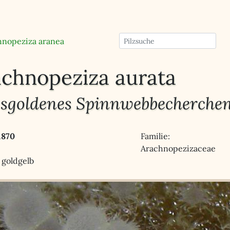
hnopeziza aranea
chnopeziza aurata
ssgoldenes Spinnwebbecherche
1870
Familie:
Arachnopezizaceae
 goldgelb