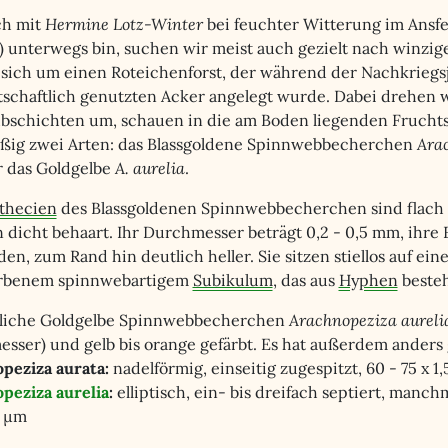
ch mit
Hermine Lotz-Winter
bei feuchter Witterung im Ansf
3) unterwegs bin, suchen wir meist auch gezielt nach winz
 sich um einen Roteichenforst, der während der Nachkriegs
tschaftlich genutzten Acker angelegt wurde. Dabei drehen w
bschichten um, schauen in die am Boden liegenden Frucht
ßig zwei Arten: das Blassgoldene Spinnwebbecherchen
Ara
r das Goldgelbe
A. aurelia
.
thecien
des Blassgoldenen Spinnwebbecherchen sind flach 
dicht behaart. Ihr Durchmesser beträgt 0,2 - 0,5 mm, ihre Fa
den, zum Rand hin deutlich heller. Sie sitzen stiellos auf ein
arbenem spinnwebartigem
Subikulum
, das aus
Hyphen
besteh
liche Goldgelbe Spinnwebbecherchen
Arachnopeziza aureli
sser) und gelb bis orange gefärbt. Es hat außerdem anders 
peziza aurata:
nadelförmig, einseitig zugespitzt, 60 - 75 x 1,
peziza aurelia
:
elliptisch, ein- bis dreifach septiert, manch
5 µm