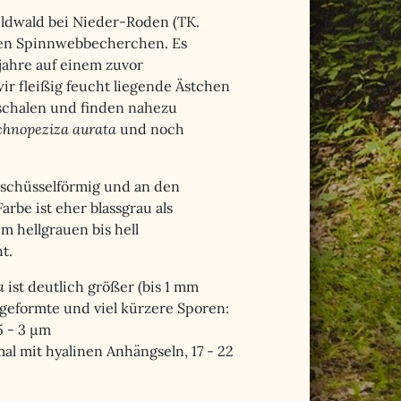
eldwald bei Nieder-Roden (TK.
igen Spinnwebbecherchen. Es
jahre auf einem zuvor
ir fleißig feucht liegende Ästchen
schalen und finden nahezu
chnopeziza aurata
und noch
schüsselförmig und an den
rbe ist eher blassgrau als
em hellgrauen bis hell
t.
a
ist deutlich größer (bis 1 mm
geformte und viel kürzere Sporen:
5 - 3 µm
mal mit hyalinen Anhängseln, 17 - 22