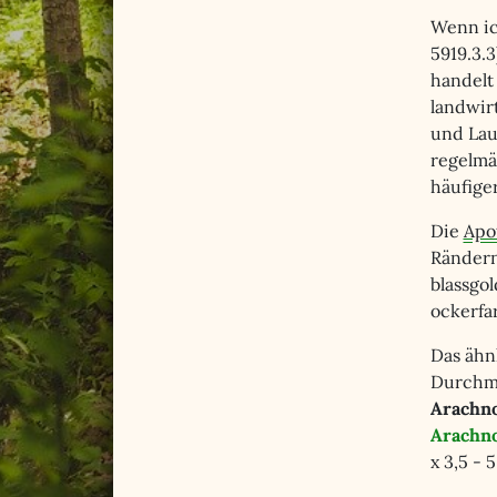
Wenn i
5919.3.
handelt
landwir
und Lau
regelmä
häufige
Die
Apo
Rändern 
blassgol
ockerf
Das ähn
Durchme
Arachno
Arachno
x 3,5 - 