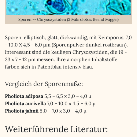
Sporen -- Chrysozystiden (2 Mikrofotos: Bernd Miggel)
Sporen: elliptisch, glatt, dickwandig, mit Keimporus, 7,0
- 10,0 X 4,5 - 6,0 µm (Sporenpulver dunkel rostbraun).
Interessant sind die keuligen Chrysozystiden, die 19 -
33 x 7 - 12 µm messen. Ihre amorphen Inhaltstoffe
färben sich in Patentblau intensiv blau.
Vergleich der Sporenmaße:
Pholiota adiposa
5,5 – 6,5 x 3,0 – 4,0 µ
Pholiota aurivella
7,0 – 10,0 x 4,5 – 6,0 µ
Pholiota jahnii
5,0 – 7,0 x 3,0 – 4,0 µ
Weiterführende Literatur: