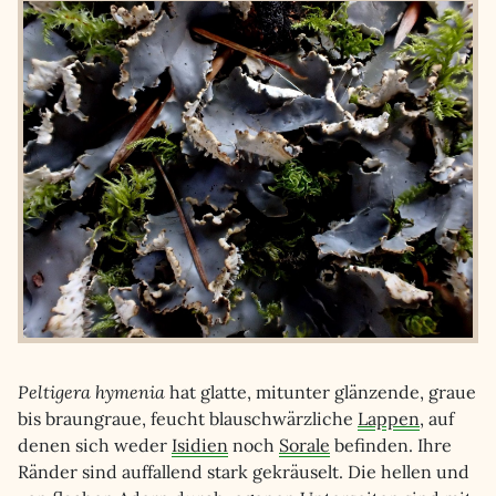
Peltigera hymenia
hat glatte, mitunter glänzende, graue
bis braungraue, feucht blauschwärzliche
Lappen
, auf
denen sich weder
Isidien
noch
Sorale
befinden. Ihre
Ränder sind auffallend stark gekräuselt. Die hellen und