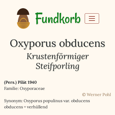
Fundkorb
Oxyporus obducens
Krustenförmiger
Steifporling
(Pers.) Pilát 1940
Familie: Oxyporaceae
© Werner Pohl
Synonym: Oxyporus populinus var. obducens
obducens = verhüllend