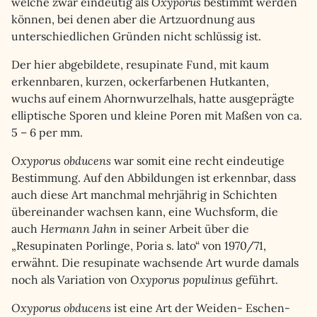
welche zwar eindeutig als
Oxyporus
bestimmt werden
können, bei denen aber die Artzuordnung aus
unterschiedlichen Gründen nicht schlüssig ist.
Der hier abgebildete, resupinate Fund, mit kaum
erkennbaren, kurzen, ockerfarbenen Hutkanten,
wuchs auf einem Ahornwurzelhals, hatte ausgeprägte
elliptische Sporen und kleine Poren mit Maßen von ca.
5 – 6 per mm.
Oxyporus obducens
war somit eine recht eindeutige
Bestimmung. Auf den Abbildungen ist erkennbar, dass
auch diese Art manchmal mehrjährig in Schichten
übereinander wachsen kann, eine Wuchsform, die
auch
Hermann Jahn
in seiner Arbeit über die
„Resupinaten Porlinge, Poria s. lato“ von 1970/71,
erwähnt. Die resupinate wachsende Art wurde damals
noch als Variation von
Oxyporus populinus
geführt.
Oxyporus obducens
ist eine Art der Weiden- Eschen-