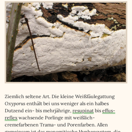
Ziemlich seltene Art. Die kleine Weißfäulegattung
Oxyporus
enthält bei uns weniger als ein halbes
Dutzend ein- bis mehrjährige,
resupinat
bis
effus-
reflex
wachsende Porlinge mit weißlich-
cremefarbenen Trama- und Porenfarben. Allen
gemeinsam ist das
monomitische
Hyphensystem
, die