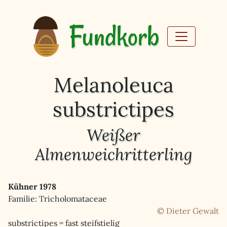
Fundkorb
Melanoleuca
substrictipes
Weißer
Almenweichritterling
Kühner 1978
Familie: Tricholomataceae
© Dieter Gewalt
substrictipes = fast steifstielig