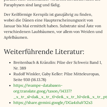
Paraphysen sind lang und fädig.
Der Keilförmige Kernpilz ist ganzjährig zu finden,
wobei die Dänen eine Haupterscheinungszeit von
Januar bis Mai ermittelt haben. Substrate sind Äste von
verschiedenen Laubbäumen, vor allem von Weiden und
Apfelbäumen.
Weiterführende Literatur:
Breitenbach & Kränzlin: Pilze der Schweiz Band 1,
Nr. 389
Rudolf Winkler, Gaby Keller: Pilze Mitteleuropas,
Seite 930 (16.13.78)
https://svampe-databasen-
org.translate.goog/taxon/14337?
_x_tr_sl=da&_x_tr_tl=de&_x_tr_hl=de&_x_tr_pt
https://share.gemini.google/DGa4zhaVX2s3