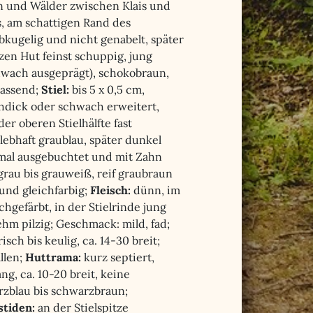
n und Wälder zwischen Klais und
, am schattigen Rand des
albkugelig und nicht genabelt, später
zen Hut feinst schuppig, jung
hwach ausgeprägt), schokobraun,
lassend;
Stiel:
bis 5 x 0,5 cm,
ichdick oder schwach erweitert,
der oberen Stielhälfte fast
lebhaft graublau, später dunkel
al ausgebuchtet und mit Zahn
grau bis grauweiß, reif graubraun
und gleichfarbig;
Fleisch:
dünn, im
gefärbt, in der Stielrinde jung
m pilzig; Geschmack: mild, fad;
ch bis keulig, ca. 14-30 breit;
llen;
Huttrama:
kurz septiert,
ng, ca. 10-20 breit, keine
arzblau bis schwarzbraun;
stiden:
an der Stielspitze