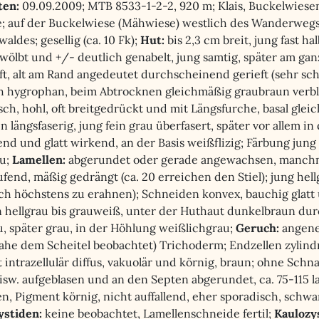
ten:
09.09.2009; MTB 8533-1-2-2, 920 m; Klais, Buckelwiese
; auf der Buckelwiese (Mähwiese) westlich des Wanderwegs
aldes; gesellig (ca. 10 Fk);
Hut:
bis 2,3 cm breit, jung fast h
wölbt und +/- deutlich genabelt, jung samtig, später am gan
ft, alt am Rand angedeutet durchscheinend gerieft (sehr sc
 hygrophan, beim Abtrocknen gleichmäßig graubraun verb
sch, hohl, oft breitgedrückt und mit Längsfurche, basal gle
in längsfaserig, jung fein grau überfasert, später vor allem in 
nd und glatt wirkend, an der Basis weißflizig; Färbung jung 
au;
Lamellen:
abgerundet oder gerade angewachsen, manchm
fend, mäßig gedrängt (ca. 20 erreichen den Stiel); jung hell
ich höchstens zu erahnen); Schneiden konvex, bauchig glatt 
 hellgrau bis grauweiß, unter der Huthaut dunkelbraun durch
u, später grau, in der Höhlung weißlichgrau;
Geruch:
angeneh
ahe dem Scheitel beobachtet) Trichoderm; Endzellen zylindris
intrazellulär diffus, vakuolär und körnig, braun; ohne Schna
isw. aufgeblasen und an den Septen abgerundet, ca. 75-115 la
en, Pigment körnig, nicht auffallend, eher sporadisch, schw
ystiden:
keine beobachtet, Lamellenschneide fertil;
Kaulozy