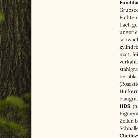
Fundda
Grubsee
Fichtenw
flach ge
ungerie
schwach
zylindri
matt, fe
verkahle
stahlgr
herablau
(Rosast
Hutkern
blaugra
HDS:
(n
Pigment 
Zellen b
Schnall
Cheiloz