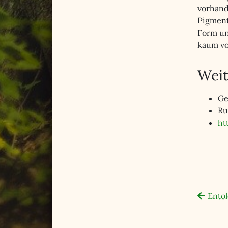
vorhand
Pigmen
Form und
kaum vo
Weit
Ge
Ru
ht
Ento