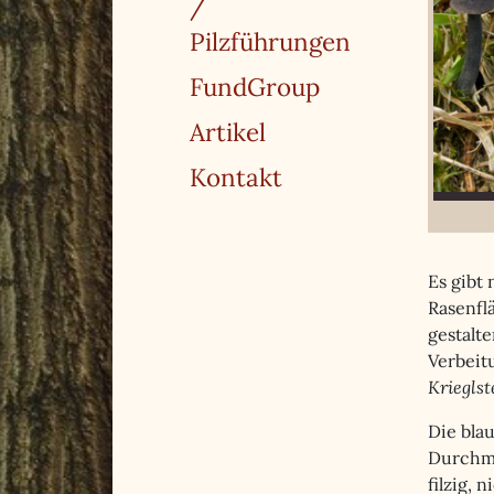
/
Pilzführungen
FundGroup
Artikel
Kontakt
Es gibt 
Rasenfl
gestalte
Verbeit
Krieglst
Die bla
Durchme
filzig,