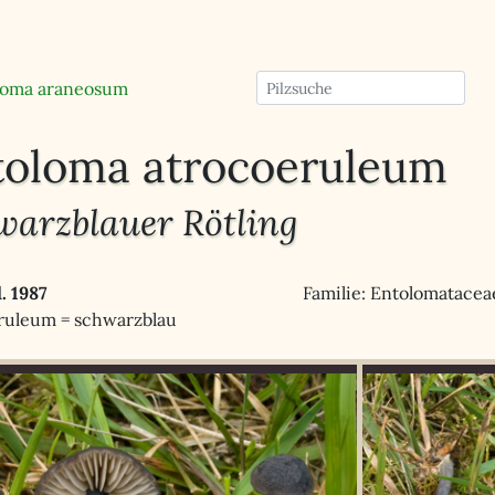
loma araneosum
toloma atrocoeruleum
warzblauer Rötling
. 1987
Familie: Entolomatacea
ruleum = schwarzblau