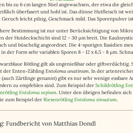
en bis zu 6 cm langen Stiel angewachsen, der etwa die gleic
ißlich überfasert und hohl ist. Das dünne Hutfleisch ist we
 Geruch leicht pilzig, Geschmack mild. Das Sporenpulver ist 
chere Bestimmung ist nur unter Berücksichtigung von Mikr
n der Hutdeckschicht sind 12 – 30 µm breit. Die Kaulozystid
isch und büschelig angeordnet. Die 4-sporigen Basidien mess
in der Form sehr variablen Sporen 8 - 12 x 6,5 - 8 µm. Schn
arzblaue Rötling gilt als ungenießbar oder giftverdächtig. 
ist der Enten-Zähling
Entoloma anatinum
. In der artenreich
 (auch Zärtlinge genannt) gibt es nur sehr wenige essbare A
mlern zu empfehlen sind. Zum Beispiel der
Schildrötling
Ent
nrötling
Entoloma sepium
. Unter den übrigen befinden sich 
ie zum Beispiel der
Riesenrötling
Entoloma sinuatum
.
: Fundbericht von Matthias Dondl