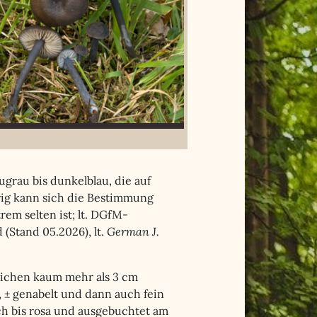
ugrau bis dunkelblau, die auf
ig kann sich die Bestimmung
rem selten ist; lt. DGfM-
(Stand 05.2026), lt.
German J.
eichen kaum mehr als 3 cm
, ± genabelt und dann auch fein
ch bis rosa und ausgebuchtet am