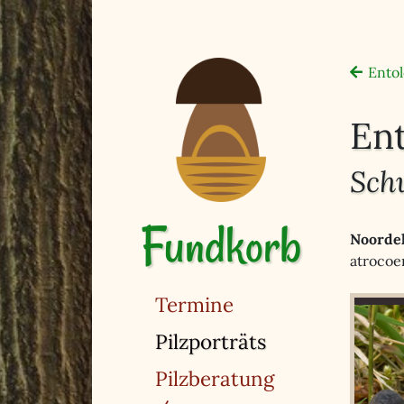
Ento
En
Sch
Fundkorb
Noordel
atrocoe
Termine
(ausgewählt)
Pilzporträts
Pilzberatung