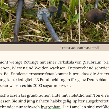
2 Fotos von Matthias Dondl
nicht wenige Rötlinge mit einer Farbskala von graubraun, bla
ächen, Wiesen und Weiden wachsen. Entsprechend schwier
n. Bei
Entoloma atrocoeruleum
kommt hinzu, dass die Art ext
ungskarte lediglich 23 Fundmeldungen für ganz Deutschland 
einer
waren es bis 2003 sogar nur zwei.
uschwarzen bis graubraunen Hüte mit violettlichem Ton err
sser. Sie sind jung nahezu halbkugelig, später ausgebreitet
 nicht oder nur schwach
hygrophan
. Die Lamellen sind weißli