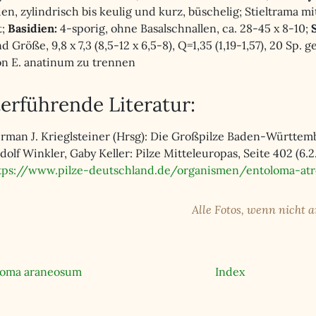
en, zylindrisch bis keulig und kurz, büschelig; Stieltrama 
t;
Basidien:
4-sporig, ohne Basalschnallen, ca. 28-45 x 8-10;
 Größe, 9,8 x 7,3 (8,5-12 x 6,5-8), Q=1,35 (1,19-1,57), 20 Sp.
n E. anatinum zu trennen
erführende Literatur:
rman J. Krieglsteiner (Hrsg): Die Großpilze Baden-Württembe
dolf Winkler, Gaby Keller: Pilze Mitteleuropas, Seite 402 (6.2
tps://www.pilze-deutschland.de/organismen/entoloma-atr
Alle Fotos, wenn nicht 
loma araneosum
Index