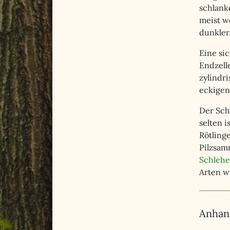
schlank
meist we
dunkler.
Eine si
Endzelle
zylindr
eckigen 
Der Schw
selten 
Rötlinge
Pilzsam
Schlehe
Arten w
Anhang