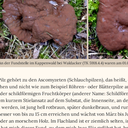
An der Fundstelle im Kappenwald bei Waldacker (TK 5918.4.4) waren am 01.
ilz gehört zu den Ascomyzeten (Schlauchpilzen), das heißt, 
hen und nicht wie zum Beispiel Röhren- oder Blätterpilze a
 oder schildförmigen Fruchtkörper (anderer Name: Schildför
em kurzem Stielansatz auf dem Substat, die Innenseite, an d
 werden, ist jung hell rotbraun, später dunkelbraun, und run
sser von bis zu 15 cm erreichen und wächst von März bis J
der an morschem Holz. Im Flachland ist er ziemlich selten, 
 hat mich dieser Fund, zu dem mich
Inga Illig
geführt hat, be