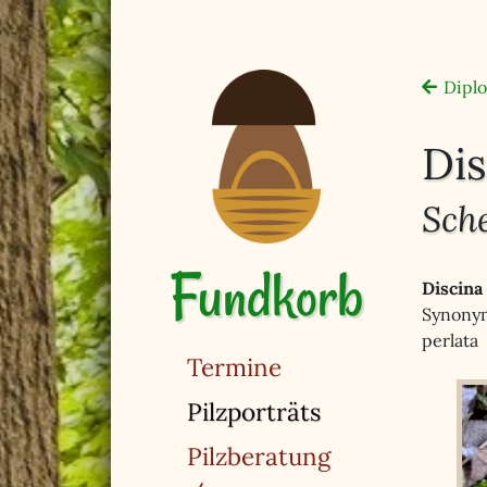
Diplo
Dis
Sche
Fundkorb
Discina 
Synonym
perlata
Termine
(ausgewählt)
Pilzporträts
Pilzberatung