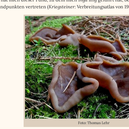
undpunkten vertreten (
Kriegsteiner
: Verbreitungsatlas von 19
Foto: Thomas Lehr