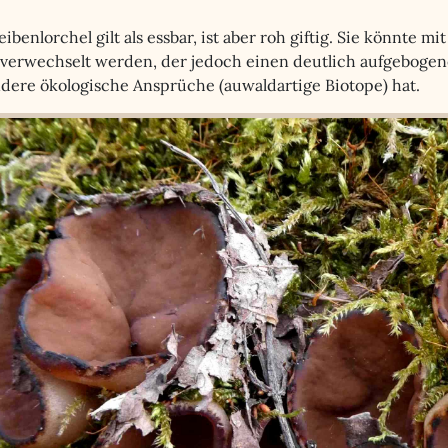
ibenlorchel gilt als essbar, ist aber roh giftig. Sie könnte m
verwechselt werden, der jedoch einen deutlich aufgebogene
andere ökologische Ansprüche (auwaldartige Biotope) hat.