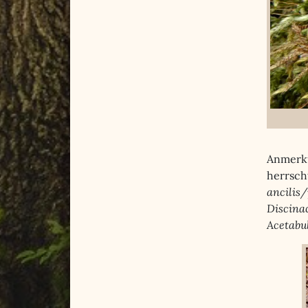
Anmerk
herrsch
ancilis/
Discina
Acetabul