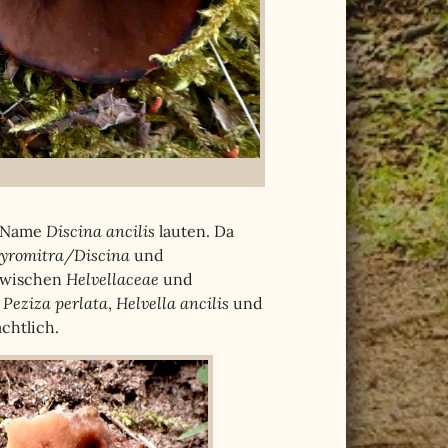
e Name
Discina ancilis
lauten. Da
yromitra/Discina
und
 zwischen
Helvellaceae
und
n
Peziza perlata
,
Helvella ancilis
und
chtlich.