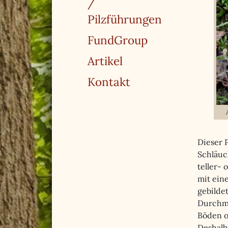
/
Pilzführungen
FundGroup
Artikel
Kontakt
Dieser P
Schläuc
teller-
mit ein
gebildet
Durchme
Böden o
Deshalb