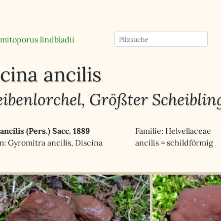
mitoporus lindbladii
cina ancilis
ibenlorchel, Größter Scheiblin
ancilis (Pers.) Sacc. 1889
Familie: Helvellaceae
: Gyromitra ancilis, Discina
ancilis = schildförmig