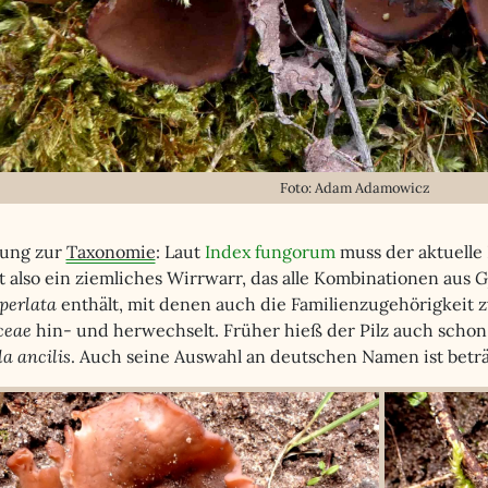
Foto: Adam Adamowicz
ung zur
Taxonomie
: Laut
Index fungorum
muss der aktuell
t also ein ziemliches Wirrwarr, das alle Kombinationen aus
G
perlata
enthält, mit denen auch die Familienzugehörigkeit
ceae
hin- und herwechselt. Früher hieß der Pilz auch scho
a ancilis
. Auch seine Auswahl an deutschen Namen ist beträ