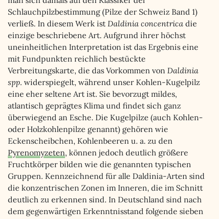
man sich damals auf den Klassiker der
Schlauchpilzbestimmung (Pilze der Schweiz Band 1)
verließ. In diesem Werk ist
Daldinia concentrica
die
einzige beschriebene Art. Aufgrund ihrer höchst
uneinheitlichen Interpretation ist das Ergebnis eine
mit Fundpunkten reichlich bestückte
Verbreitungskarte, die das Vorkommen von
Daldinia
spp
. widerspiegelt, während unser Kohlen-Kugelpilz
eine eher seltene Art ist. Sie bevorzugt mildes,
atlantisch geprägtes Klima und findet sich ganz
überwiegend an Esche. Die Kugelpilze (auch Kohlen-
oder Holzkohlenpilze genannt) gehören wie
Eckenscheibchen, Kohlenbeeren u. a. zu den
Pyrenomyzeten
, können jedoch deutlich größere
Fruchtkörper bilden wie die genannten typischen
Gruppen. Kennzeichnend für alle Daldinia-Arten sind
die konzentrischen Zonen im Inneren, die im Schnitt
deutlich zu erkennen sind. In Deutschland sind nach
dem gegenwärtigen Erkenntnisstand folgende sieben