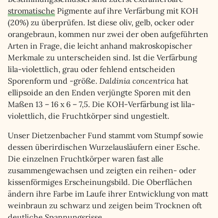
stromatische
Pigmente auf ihre Verfärbung mit KOH
(20%) zu überprüfen. Ist diese oliv, gelb, ocker oder
orangebraun, kommen nur zwei der oben aufgeführten
Arten in Frage, die leicht anhand makroskopischer
Merkmale zu unterscheiden sind. Ist die Verfärbung
lila-violettlich, grau oder fehlend entscheiden
Sporenform und -größe.
Daldinia concentrica
hat
ellipsoide an den Enden verjüngte Sporen mit den
Maßen 13 – 16 x 6 – 7,5. Die KOH-Verfärbung ist lila-
violettlich, die Fruchtkörper sind ungestielt.
Unser Dietzenbacher Fund stammt vom Stumpf sowie
dessen überirdischen Wurzelausläufern einer Esche.
Die einzelnen Fruchtkörper waren fast alle
zusammengewachsen und zeigten ein reihen- oder
kissenförmiges Erscheinungsbild. Die Oberflächen
ändern ihre Farbe im Laufe ihrer Entwicklung von matt
weinbraun zu schwarz und zeigen beim Trocknen oft
deutliche Spannungsrisse.