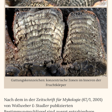
Gattungskennzeichen: konzentrische Zonen im Inneren der
Fruchtkörper
Nach dem in der
Zeitschrift für Mykologie (67/1, 2001)
von
Wollweber & Stadler
publizierten
Bestimmungsschlüssel sind zuerst extrahierbare