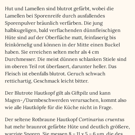
Hut und Lamellen sind blutrot gefärbt, wobei die
Lamellen bei Sporenreife durch ausfallendes
Sporenpulver bräunlich verfärben. Die jung
halbkugeligen, bald verflachenden dünnfleischigen
Hüte sind auf der Oberfläche matt, feinfaserig bis
feinkörnelig und können in der Mitte einen Buckel
haben. Sie erreichen selten mehr als 4 cm
Durchmesser. Die meist dünnen schlanken Stiele sind
im oberen Teil rot überfasert, darunter heller. Das
Fleisch ist ebenfalls blutrot. Geruch schwach
rettichartig, Geschmack leicht bitter.
Der Blutrote Hautkopf gilt als Giftpilz und kann
Magen-/Darmbeschwerden verursachen, kommt also
wie alle Hautköpfe für die Küche nicht in Frage.
Der seltene Rotbraune Hautkopf
Cortinarius cruentus
hat mehr braunrot gefärbte Hüte und deutlich größere,
warzige Sporen. Sie messen 8 – 11 x 5 – 6 µm, die des