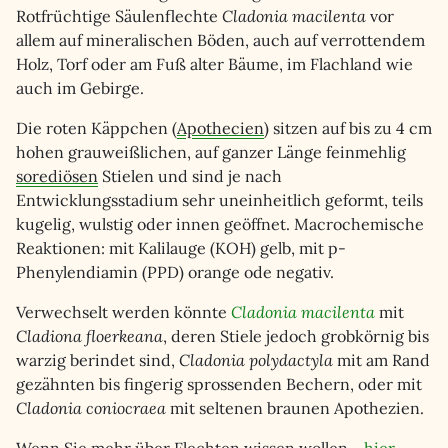
Rotfrüchtige Säulenflechte
Cladonia macilenta
vor
allem auf mineralischen Böden, auch auf verrottendem
Holz, Torf oder am Fuß alter Bäume, im Flachland wie
auch im Gebirge.
Die roten Käppchen (
Apothecien
) sitzen auf bis zu 4 cm
hohen grauweißlichen, auf ganzer Länge feinmehlig
sorediösen
Stielen und sind je nach
Entwicklungsstadium sehr uneinheitlich geformt, teils
kugelig, wulstig oder innen geöffnet. Macrochemische
Reaktionen: mit Kalilauge (KOH) gelb, mit p-
Phenylendiamin (PPD) orange ode negativ.
Verwechselt werden könnte
Cladonia macilenta
mit
Cladiona floerkeana
, deren Stiele jedoch grobkörnig bis
warzig berindet sind,
Cladonia polydactyla
mit am Rand
gezähnten bis fingerig sprossenden Bechern, oder mit
Cladonia coniocraea
mit seltenen braunen Apothezien.