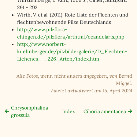
Württembergs, 2. Aufl., 1006 S.; Ulmer, Stuttgart:
291 - 292
Wirth, V. et al. (2011): Rote Liste der Flechten und
flechtenbewohnende Pilze Deutschlands
http://www.pilzflora-
ehingen.de/pilzflora/arthtml/ccandelaris.php
http://www.norbert-
kuehnberger.de/pilzbildergalerie/D_Flechten-
Lichenes_-_226_Arten/index.htm
Alle Fotos, wenn nicht anders angegeben, von Bernd
Miggel.
Zuletzt aktualisiert am 15. April 2024
Chrysomphalina
Index
Ciboria amentacea
grossula